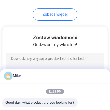
10
Zobacz więcej
Maszyna do
sterylizacji UHT
Zostaw wiadomość
Oddzwonimy wkrótce!
24
Linia do
Mike
przetwarzania
koncentratu
11:13 PM
pomidorowego
Good day, what product are you looking for?