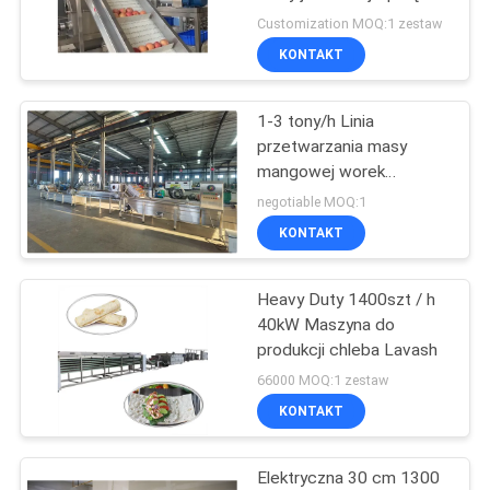
produkcyjny 50 Hz
Customization MOQ:1 zestaw
KONTAKT
SITEMAP
45
Linia do
1-3 tony/h Linia
PRIVACY
przetwarzania masy
przetwarzania sosu
POLICY
mangowej worek
aseptyczny butelka
do dżemu
negotiable MOQ:1
maszyny przetwarzania
KONTAKT
masy mangowej
Heavy Duty 1400szt / h
38
40kW Maszyna do
Linia do produkcji
produkcji chleba Lavash
66000 MOQ:1 zestaw
soków owocowych
KONTAKT
Elektryczna 30 cm 1300