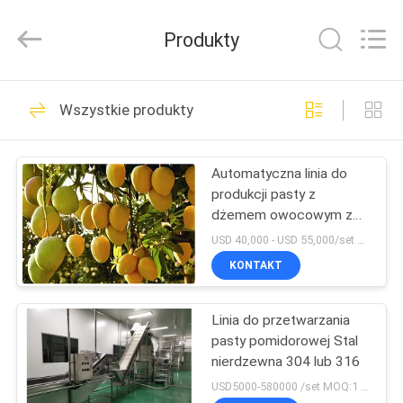
SSS
Food
Machinery
Produkty
Technology
Co.,
Ltd.
All
Rights
DO
470
Reserved.
Wszystkie produkty
DOMU
Linia do produkcji
tortilli
Automatyczna linia do
PRODUKTY
produkcji pasty z
dżemem owocowym z
FILMY
mango
USD 40,000 - USD 55,000/set MOQ:1 zestaw
KONTAKT
82
O
Linia do
Linia do przetwarzania
NAS
pasty pomidorowej Stal
przetwarzania
nierdzewna 304 lub 316
WYCIECZKA
USD5000-580000 /set MOQ:1 zestawy
owoców