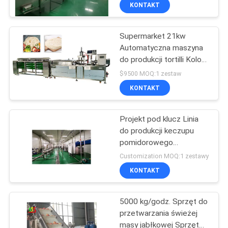
PO
KONTAKT
FABRYCE
Supermarket 21kw
26
Automatyczna maszyna
KONTROLA
do produkcji tortilli Kolor
Linia do produkcji
JAKOŚCI
srebrny
$9500 MOQ:1 zestaw
przecierów
KONTAKT
owocowych
SKONTAKTUJ
Projekt pod klucz Linia
SIĘ
do produkcji keczupu
Z
pomidorowego
13
Dostosowana moc
NAMI
Customization MOQ:1 zestawy
KONTAKT
Rybie sos chili
POPROŚ
5000 kg/godz. Sprzęt do
O
przetwarzania świeżej
WYCENĘ
masy jabłkowej Sprzęt