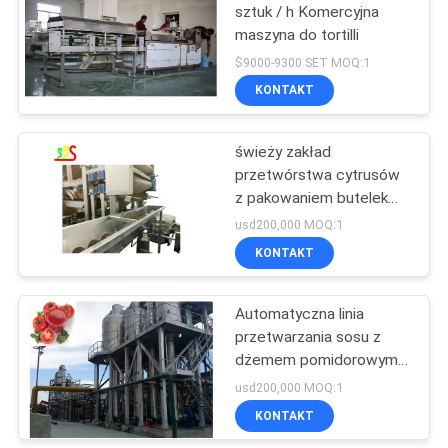
sztuk / h Komercyjna
maszyna do tortilli
72
$9000-9300 SET MOQ:1
Linia do
KONTAKT
przetwarzania
świeży zakład
warzyw owocowych
przetwórstwa cytrusów
z pakowaniem butelek
dla zwierząt domowych
usd200,000 MOQ:1
KONTAKT
58
Maszyna do
Automatyczna linia
przetwarzania sosu z
sortowania kolorów
dżemem pomidorowym
do produktu końcowego
usd200,000 MOQ:1
KONTAKT