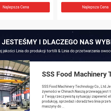
Najlepsza Cena
Najlepsza Cena
 JESTEŚMY I DLACZEGO NAS WY
j jakości Linia do produkcji tortilli & Linia do przetwarzania o
SSS Food Machinery T
SSS Food Machinery Technology Co., Ltd.
żywności w Chinach.Naszą przewagą jest t
z Twoją rzeczywistą sytuacją i zapewnić el
produkcję, sprzedaż i doradztwo.linia przet
maszyny do ...