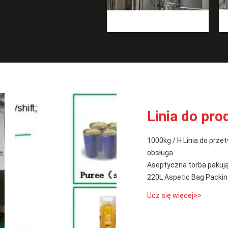
Linia do pr
1000kg / H Linia do prz
obsługa
Aseptyczna torba pakują
220L Aspetic Bag Packin
Ucz się więcej>>