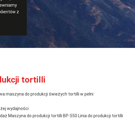
apewniamy
klientów z
ukcji tortilli
a maszyna do produkcji świeżych tortilli w pełni
 dużej wydajności
 Maszyna do produkcji tortilli BP-550 Linia do produkcji tortilli