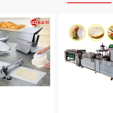
VIDEO
al Automatic Citrus
Linia do przetwarzania dż
icer Machine 1t/H
świeżej pasty pomidorowej
3T/H Semi Auto