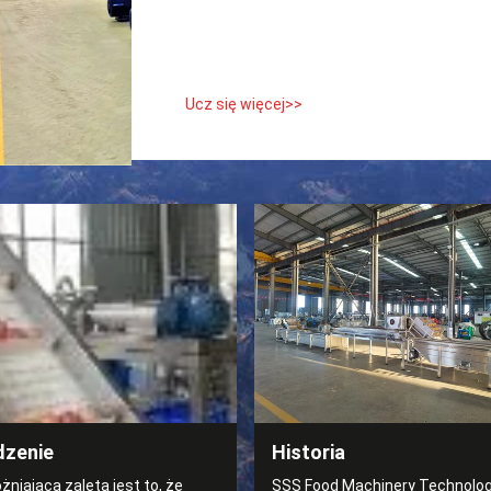
Ucz się więcej>>
zenie
Historia
niającą zaletą jest to, że
SSS Food Machinery Technology