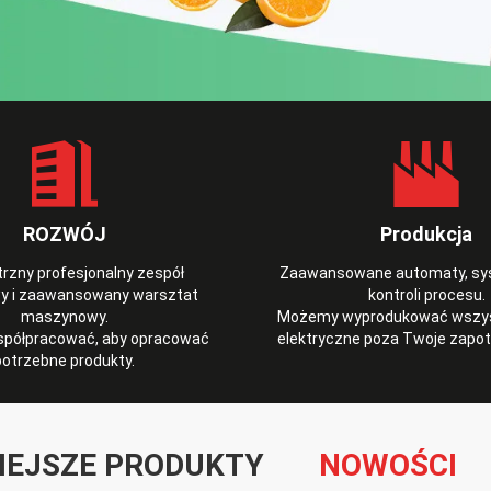
ROZWÓJ
Produkcja
zny profesjonalny zespół
Zaawansowane automaty, sys
wy i zaawansowany warsztat
kontroli procesu.
maszynowy.
Możemy wyprodukować wszyst
półpracować, aby opracować
elektryczne poza Twoje zapo
potrzebne produkty.
IEJSZE PRODUKTY
NOWOŚCI