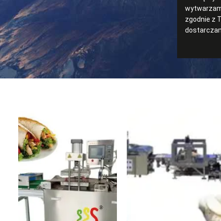
wytwarzamy
zgodnie z 
dostarczam