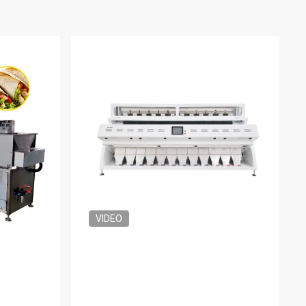
emu
240 g Pojemność Przyprawa Sos
 1t/H -
rybny BAP HACCP BRC IFS