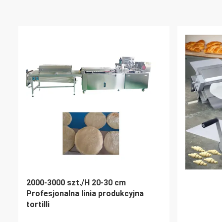
Maszyna do produkcji surowego
Commerci
soku ananasowego z mango 300 -
Orange Ju
500 ml butelka 2 t/H