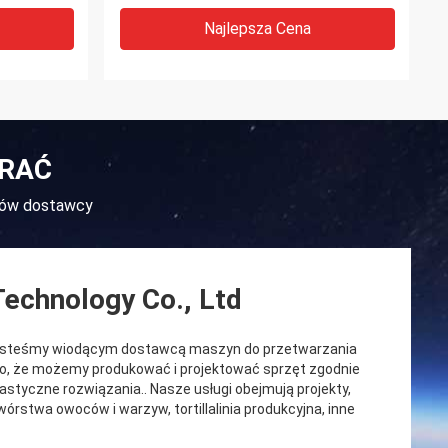
Najlepsza Cena
BRAĆ
woców dostawcy
echnology Co., Ltd
Jesteśmy wiodącym dostawcą maszyn do przetwarzania
o, że możemy produkować i projektować sprzęt zgodnie
astyczne rozwiązania.. Nasze usługi obejmują projekty,
wórstwa owoców i warzyw, tortillalinia produkcyjna, inne