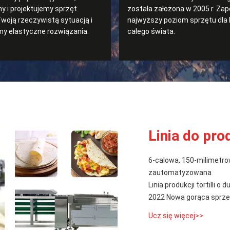
 i projektujemy sprzęt
została założona w 2005 r. Z
Twoją rzeczywistą sytuacją i
najwyższy poziom sprzętu dla 
y elastyczne rozwiązania.
całego świata.
Linia do prod
6-calowa, 150-milimetrow
zautomatyzowana
Linia produkcji tortilli o
2022 Nowa gorąca sprzedaż
Ucz się więcej>>