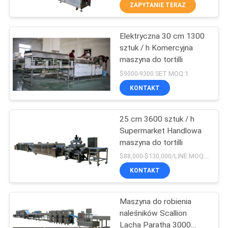
PO
ZAPYTANIE TERAZ
FABRYCE
Elektryczna 30 cm 1300
26
sztuk / h Komercyjna
KONTROLA
maszyna do tortilli
Linia do produkcji
JAKOŚCI
$9000-9300 SET MOQ:1
przecierów
KONTAKT
owocowych
SKONTAKTUJ
25 cm 3600 sztuk / h
SIĘ
Supermarket Handlowa
Z
maszyna do tortilli
13
NAMI
$88,000-$130,000/LINE MOQ:1 zestaw
KONTAKT
Rybie sos chili
POPROŚ
Maszyna do robienia
O
naleśników Scallion
WYCENĘ
Lacha Paratha 3000