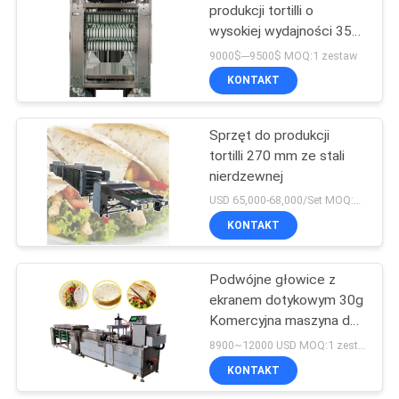
produkcji tortilli o
wysokiej wydajności 35
72
kg / h
9000$---9500$ MOQ:1 zestaw
Linia do
KONTAKT
przetwarzania
Sprzęt do produkcji
warzyw owocowych
tortilli 270 mm ze stali
nierdzewnej
USD 65,000-68,000/Set MOQ:1 zestaw
KONTAKT
58
Maszyna do
Podwójne głowice z
ekranem dotykowym 30g
sortowania kolorów
Komercyjna maszyna do
tortilli
8900~12000 USD MOQ:1 zestaw
KONTAKT