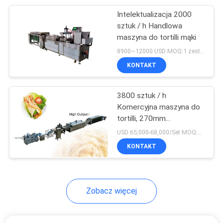
Intelektualizacja 2000
10
sztuk / h Handlowa
Maszyna do
maszyna do tortilli mąki
8900~12000 USD MOQ:1 zestaw
sterylizacji UHT
KONTAKT
3800 sztuk / h
Komercyjna maszyna do
tortilli, 270mm
24
komercyjna maszyna do
USD 65,000-68,000/Set MOQ:1 zestaw
Linia do
tortilli mąki
KONTAKT
przetwarzania
koncentratu
Zobacz więcej
pomidorowego