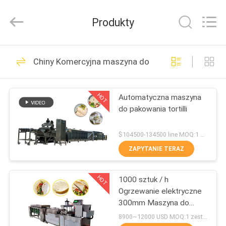
SSS
Food
Machinery
Produkty
Technology
Co.,
Ltd.
All
Rights
DO
470
Reserved.
Chiny Komercyjna maszyna do tortilli
DOMU
Linia do produkcji
tortilli
HOT
Automatyczna maszyna
PRODUKTY
do pakowania tortilli
FILMY
$104500-134500 line MOQ:1 zestaw
ZAPYTANIE TERAZ
82
O
Linia do
HOT
1000 sztuk / h
NAS
Ogrzewanie elektryczne
przetwarzania
300mm Maszyna do
WYCIECZKA
produkcji tortilli
8900~12000 USD MOQ:1 zestaw
owoców