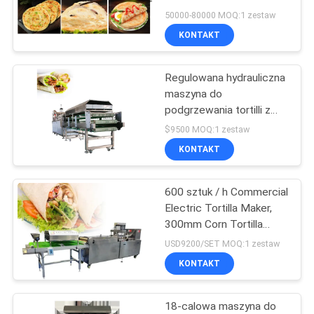
szt./H 10000 szt./H
50000-80000 MOQ:1 zestaw
KONTAKT
SITEMAP
45
Linia do
Regulowana hydrauliczna
PRIVACY
maszyna do
przetwarzania sosu
POLICY
podgrzewania tortilli z
mąki do celów
do dżemu
$9500 MOQ:1 zestaw
komercyjnych
KONTAKT
600 sztuk / h Commercial
38
Electric Tortilla Maker,
Linia do produkcji
300mm Corn Tortilla
Maker Machine
USD9200/SET MOQ:1 zestaw
soków owocowych
KONTAKT
18-calowa maszyna do