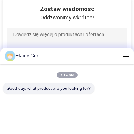
33
Zostaw wiadomość
linia do
Oddzwonimy wkrótce!
przetwarzania
mango
Elaine Guo
26
3:14 AM
Zakład
Good day, what product are you looking for?
Przetwórstwa
popularne kategorie
Wszystko
Cytrusów
Linia Do Produkcji 
Linia Do 
Tortilli
Przetwarzania 
Owoców
120