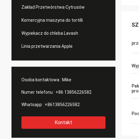
Zakład Przetwórstwa Cytrusów
Komercyjna maszyna do tortilli
SZ
Wypiekacz do chleba Lavash
prz
Linia przetwarzania Apple
Wyj
Osoba kontaktowa :
Mike
Pak
pro
Numer telefonu :
+86 13856226582
Whatsapp :
+8613856226582
Pod
Kontakt