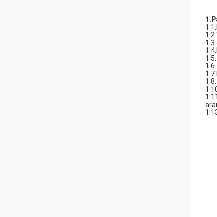
1.
P
1.1
1.2
1.3
1.4
1.5
1.6
1.7
1.8
1.1
1.1
ara
1.1