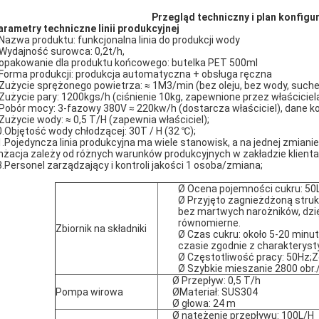
Przegląd techniczny i plan konfigura
arametry techniczne linii produkcyjnej
.Nazwa produktu: funkcjonalna linia do produkcji wody
.Wydajność surowca: 0,2t/h,
.opakowanie dla produktu końcowego: butelka PET 500ml
.Forma produkcji: produkcja automatyczna + obsługa ręczna
.Zużycie sprężonego powietrza: ≈ 1M3/min (bez oleju, bez wody, suche
.Zużycie pary: 1200kgs/h (ciśnienie 10kg, zapewnione przez właściciela
.Pobór mocy: 3-fazowy 380V ≈ 220kw/h (dostarcza właściciel), dane 
.Zużycie wody: ≈ 0,5 T/H (zapewnia właściciel);
0.Objętość wody chłodzącej: 30T / H (32 ℃);
1.Pojedyncza linia produkcyjna ma wiele stanowisk, a na jednej zmiani
nżacja zależy od różnych warunków produkcyjnych w zakładzie klienta
3.Personel zarządzający i kontroli jakości 1 osoba/zmiana;
Ø Ocena pojemności cukru: 50
Ø Przyjęto zagnieżdżoną struk
bez martwych narożników, dzię
równomierne.
Zbiornik na składniki
Ø Czas cukru: około 5-20 minu
czasie zgodnie z charakteryst
Ø Częstotliwość pracy: 50Hz;
Ø Szybkie mieszanie 2800 obr.
Ø Przepływ: 0,5 T/h
Pompa wirowa
ØMateriał: SUS304
Ø głowa: 24 m
Ø natężenie przepływu: 100L/H