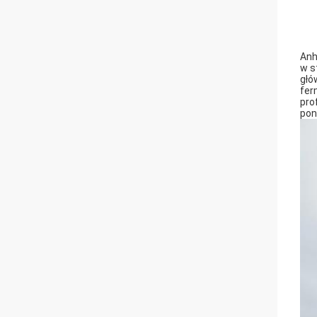
Anh
w s
głó
fer
pro
pon