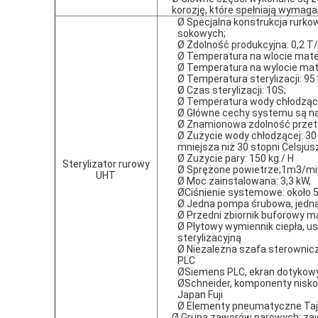
korozję, które spełniają wymaga
Ø Specjalna konstrukcja rurko
sokowych;
Ø Zdolność produkcyjna: 0,2 T/
Ø Temperatura na wlocie mater
Ø Temperatura na wylocie mater
Ø Temperatura sterylizacji: 95
Ø Czas sterylizacji: 10S;
Ø Temperatura wody chłodząc
Ø Główne cechy systemu są na
Ø Znamionowa zdolność przet
Ø Zużycie wody chłodzącej: 30
mniejsza niż 30 stopni Celsjus
Ø Zużycie pary: 150 kg / H
Sterylizator rurowy
Ø Sprężone powietrze;1m3/mi
UHT
Ø Moc zainstalowana: 3,3 kW,
ØCiśnienie systemowe: około
Ø Jedna pompa śrubowa, jedna
Ø Przedni zbiornik buforowy ma
Ø Płytowy wymiennik ciepła, u
sterylizacyjną
Ø Niezależna szafa sterownicz
PLC
ØSiemens PLC, ekran dotykow
ØSchneider, komponenty nisko
Japan Fuji
Ø Elementy pneumatyczne Taj
Ø Grupa zaworów parowych: zawór