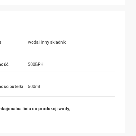
e
woda i inny składnik
ność
500BPH
ość butelki
500ml
nkcjonalna linia do produkcji wody
,