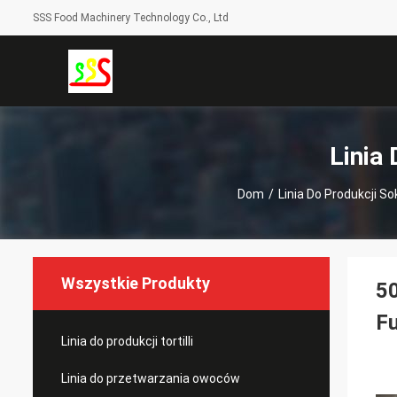
SSS Food Machinery Technology Co., Ltd
Linia
Dom
/
Linia Do Produkcji 
Wszystkie Produkty
50
Fu
Linia do produkcji tortilli
Linia do przetwarzania owoców