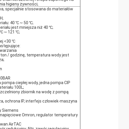
nia higieny żywności;
wa, specjalnie stosowana do materiałów
H;
iału: 40 ℃ ~ 50 ℃;
iału jest mniejsza niż 40 ℃;
 ℃ ~ 121 ℃;
ej <30 ℃
stępujące:
warzania
 ton / godzinę, temperatura wody jest
za;
n
 50BAR
 pompa ciepłej wody, jedna pompa CIP
teriału 100L;
szczelniony zbiornik na wodę z pompą
a, ochrona IP, interfejs człowiek-maszyna
y Siemens
napięciowe Omron, regulator temperatury
wan AirTAC
 redukcyjny, filtr, zawór regulacyjny,