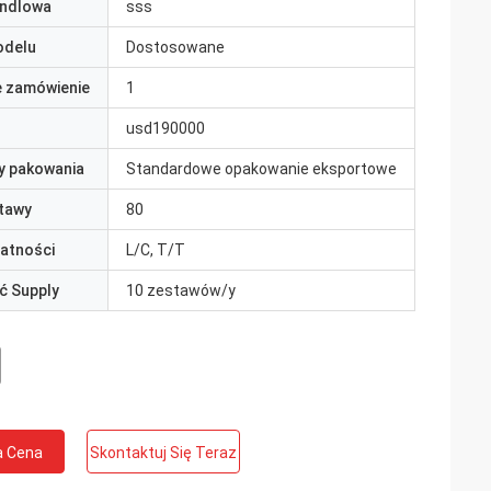
ndlowa
sss
odelu
Dostosowane
e zamówienie
1
usd190000
y pakowania
Standardowe opakowanie eksportowe
tawy
80
łatności
L/C, T/T
ć Supply
10 zestawów/y
a Cena
Skontaktuj Się Teraz