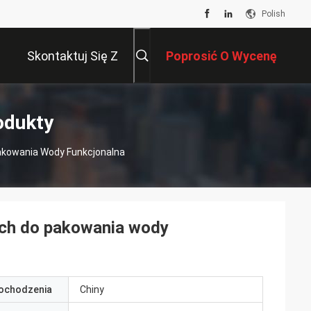
Polish
Skontaktuj Się Z
Poprosić O Wycenę
Nami
odukty
Pakowania Wody Funkcjonalna
wych do pakowania wody
pochodzenia
Chiny