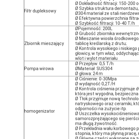
Ø Dokładność filtracji: 150-200 
Ø Szybka struktura demontażu
Filtr dupleksowy
Ø304 materiał ze stali nierdzew
Ø Efektywna powierzchnia filtrac
Ø Szybkość filtracji: 10-40 T/h
ØPojemność: 200L
Ø Grubość zbiornika wewnętrzn
Ø Mieszanie wiosła środkowego
Zbiornik mieszający
tablicę kreślarską z drutu;
Ø Kontrola wysokiego i niskieg
głowicy, w tym właz, oddychają
wlot i wylot materiału
Ø Przepływ: 0,5 T/h
Pompa wirowa
ØMateriał: SUS304
Ø głowa: 24 m
Ø Ciśnienie: 0-30Mpa
Ø wydajność 0,2T/H
Ø Kontrola ciśnienia przyjmuje
która jest wygodna, bezpieczna
Ø Tłok przyjmuje nową technolo
natryskowego oraz ceramiki, kt
odporności na zużycie itp.
homogenizator
Ø Uszczelka wysokociśnieniowa
samorozprężającego się pierścien
ma długą żywotność.
Ø Przekładnia wału korbowego p
stopnia, który ma płynną pracę, 
Ø Główne części wykonane są ze