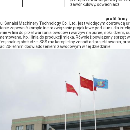
zawór kulowy, odwadniacz
profil firmy
ui Sanaisi Machinery Technology Co., Ltd.. jest wiodącym dostawcą 
tanie zapewnić kompletne rozwiązanie projektowe pod klucz dla intel
wnie w linii do przetwarzania owoców i warzyw na puree, soki, dżem, 
mentowane, itp. I linia do produkcji mleka. Również powiązany sprzęt w
fesjonalnej obsłudze. SSS ma kompletny zespół od projektowania, prod
ad 20-letnim doświadczeniem zawodowym w tej dziedzinie.