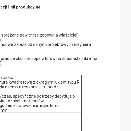
cji linii produkcyjnej
 sprężone powietrze zapewnia właściciel);
);
końcowe zależą od danych projektowych inżyniera
e pracuje około 5-6 operatorów na zmianę;(konkretna
);
L/czas;
turę kwadratową z okrągłym łukiem typu R
ki czemu mieszanie jest bardziej
t/czas, specyficzne potrzeby decydują o
yką różnych materiałów;
Zgodnie z ustawieniami systemu
/min;