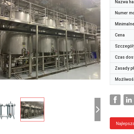
Nazwa ha
Numer m
Minimaln
Cena
Szczegół
Czas dos
Zasady p
Możliwoś
Najlepsz