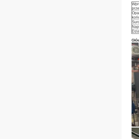
Wpr
prz
Opa
koń
Sur
Napi
Dzi
Głó