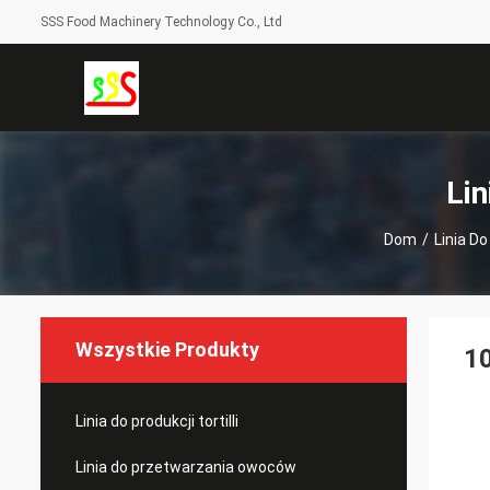
SSS Food Machinery Technology Co., Ltd
Li
Dom
/
Linia D
Wszystkie Produkty
10
Linia do produkcji tortilli
Linia do przetwarzania owoców