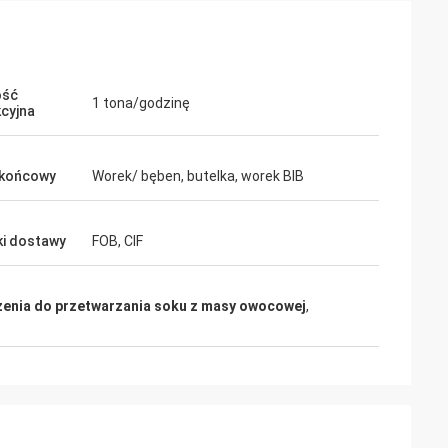
ość
1 tona/godzinę
cyjna
 końcowy
Worek/ bęben, butelka, worek BIB
i dostawy
FOB, CIF
enia do przetwarzania soku z masy owocowej
,