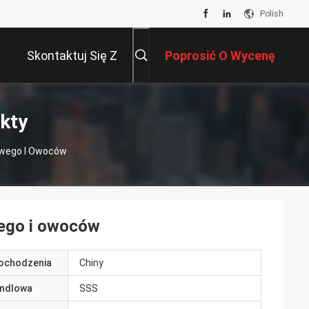
Polish
Skontaktuj Się Z
Poprosić O Wycenę
Nami
kty
owego I Owoców
wego i owoców
pochodzenia
Chiny
ndlowa
SSS