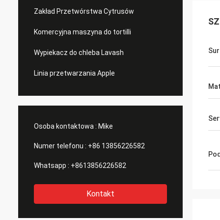
Zakład Przetwórstwa Cytrusów
SZ
Komercyjna maszyna do tortilli
Sur
Wypiekacz do chleba Lavash
Linia przetwarzania Apple
Mat
Ser
Osoba kontaktowa :
Mike
Numer telefonu :
+86 13856226582
Pod
Whatsapp :
+8613856226582
Kontakt