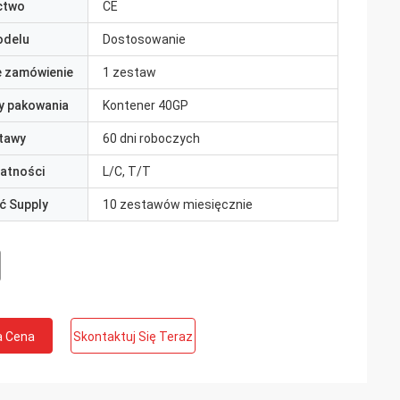
ctwo
CE
odelu
Dostosowanie
e zamówienie
1 zestaw
y pakowania
Kontener 40GP
tawy
60 dni roboczych
łatności
L/C, T/T
ć Supply
10 zestawów miesięcznie
a Cena
Skontaktuj Się Teraz