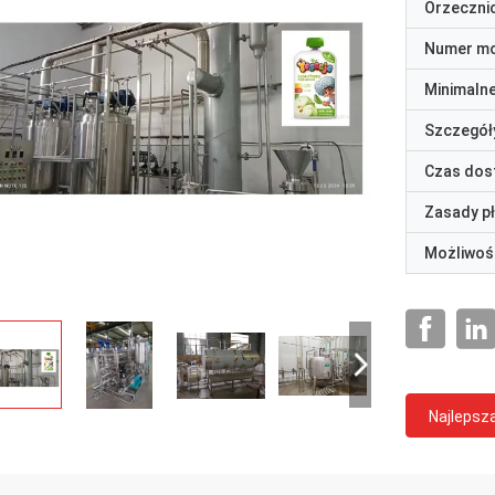
Orzeczni
Numer m
Minimaln
Szczegół
Czas dos
Zasady p
Możliwoś
Najlepsz