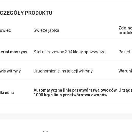
CZEGÓŁY PRODUKTU
Zdoln
owiec
Świeże jabłka
produk
eriał maszyny
Stal nierdzewna 304 klasy spożywczej
Pakiet
wis witryny
Uruchomienie instalacji witryny
Warunk
Automatyczna linia przetwórstwa owoców
,
Urządz
kreślić
1000 kg/h linia przetwórstwa owoców