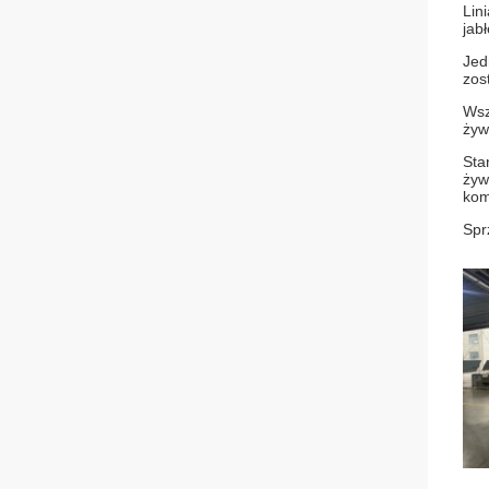
Lin
jab
Jed
zos
Wsz
żyw
Sta
żyw
kom
Spr