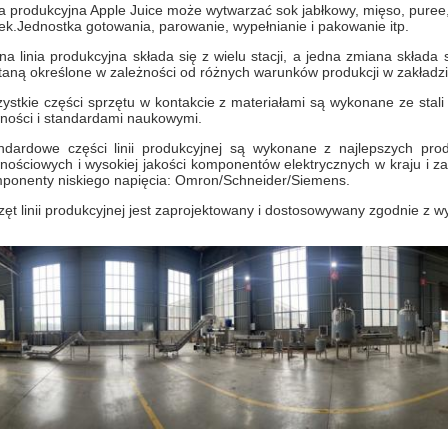
ia produkcyjna Apple Juice może wytwarzać sok jabłkowy, mięso, puree,
łek.Jednostka gotowania, parowanie, wypełnianie i pakowanie itp.
na linia produkcyjna składa się z wielu stacji, a jedna zmiana składa
taną określone w zależności od różnych warunków produkcji w zakładzie
ystkie części sprzętu w kontakcie z materiałami są wykonane ze stali 
ności i standardami naukowymi.
ndardowe części linii produkcyjnej są wykonane z najlepszych pro
nościowych i wysokiej jakości komponentów elektrycznych w kraju i 
ponenty niskiego napięcia: Omron/Schneider/Siemens.
zęt linii produkcyjnej jest zaprojektowany i dostosowywany zgodnie z