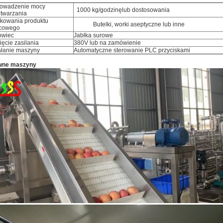
owadzenie mocy
1000 kg/godzinę
lub dostosowania
etwarzania
kowania produktu
Butelki, worki aseptyczne lub inne
cowego
owiec
Jabłka surowe
ęcie zasilania
380V lub na zamówienie
ałanie maszyny
Automatyczne sterowanie PLC przyciskami
wne maszyny