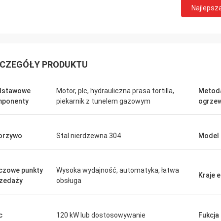
Najlepsz
CZEGÓŁY PRODUKTU
dstawowe
Motor, plc, hydrauliczna prasa tortilla,
Metod
mponenty
piekarnik z tunelem gazowym
ogrzew
orzywo
Stal nierdzewna 304
Model
czowe punkty
Wysoka wydajność, automatyka, łatwa
Kraje 
zedaży
obsługa
c
120 kW lub dostosowywanie
Fukcja