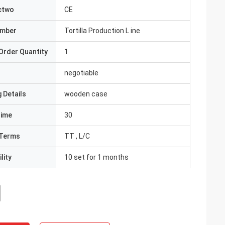
ctwo
CE
umber
Tortilla Production L ine
Order Quantity
1
negotiable
 Details
wooden case
Time
30
Terms
TT , L/C
lity
10 set for 1 months