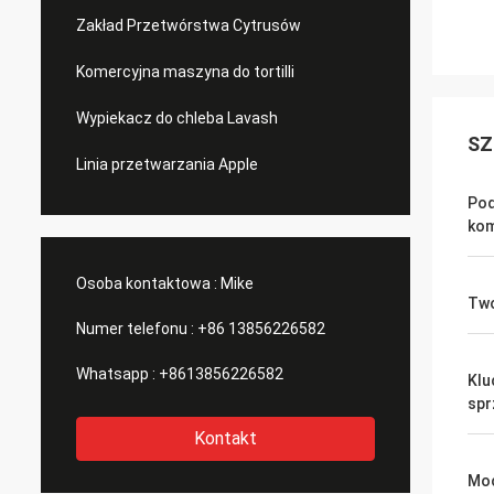
Zakład Przetwórstwa Cytrusów
Komercyjna maszyna do tortilli
Wypiekacz do chleba Lavash
SZ
Linia przetwarzania Apple
Po
ko
Osoba kontaktowa :
Mike
Tw
Numer telefonu :
+86 13856226582
Whatsapp :
+8613856226582
Klu
spr
Kontakt
Mo