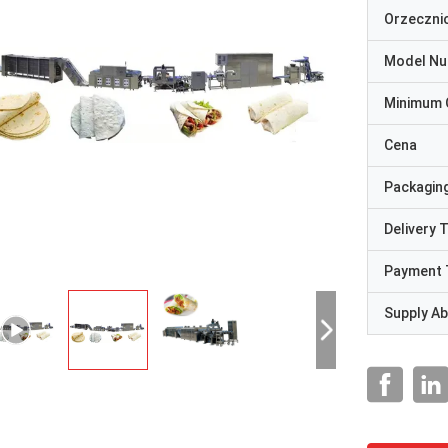
Orzeczni
Model N
Minimum 
Cena
Packaging
Delivery 
Payment 
Supply Abi