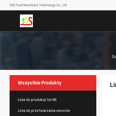
SSS Food Machinery Technology Co., Ltd
D
Wszystkie Produkty
Li
Linia do produkcji tortilli
Linia do przetwarzania owoców