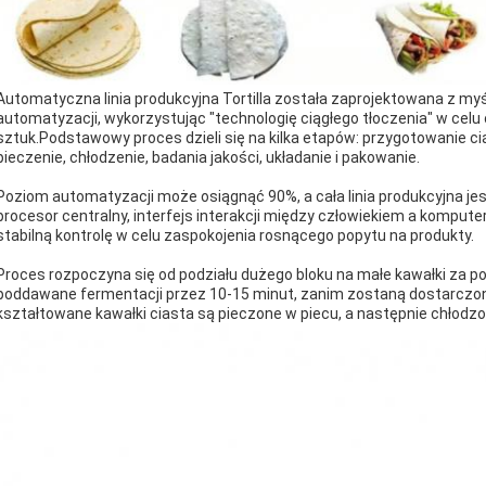
Automatyczna linia produkcyjna Tortilla została zaprojektowana z myś
automatyzacji, wykorzystując "technologię ciągłego tłoczenia" w celu
sztuk.Podstawowy proces dzieli się na kilka etapów: przygotowanie ci
pieczenie, chłodzenie, badania jakości, układanie i pakowanie.
Poziom automatyzacji może osiągnąć 90%, a cała linia produkcyjna je
procesor centralny, interfejs interakcji między człowiekiem a komput
stabilną kontrolę w celu zaspokojenia rosnącego popytu na produkty.
Proces rozpoczyna się od podziału dużego bloku na małe kawałki za po
poddawane fermentacji przez 10-15 minut, zanim zostaną dostarczo
kształtowane kawałki ciasta są pieczone w piecu, a następnie chłodzo