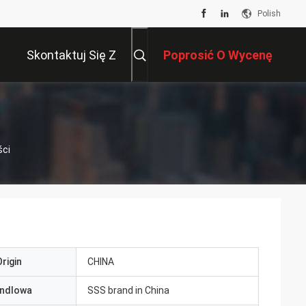
Polish
Skontaktuj Się Z
Poprosić O Wycenę
Nami
ści
rigin
CHINA
ndlowa
SSS brand in China