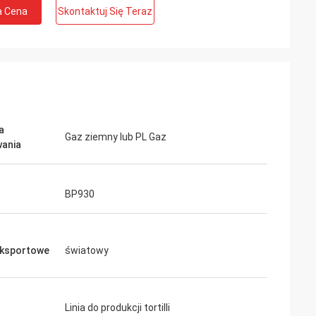
a Cena
Skontaktuj Się Teraz
a
Gaz ziemny lub PL Gaz
ania
BP930
eksportowe
światowy
Linia do produkcji tortilli