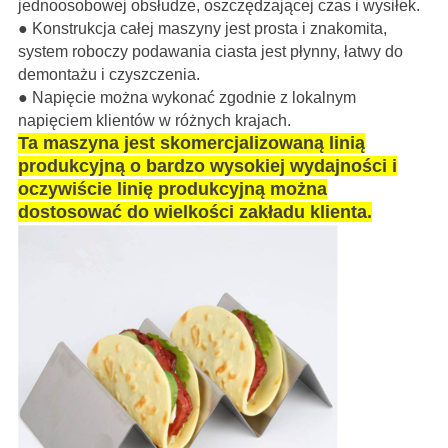
jednoosobowej obsłudze, oszczędzającej czas i wysiłek.
● Konstrukcja całej maszyny jest prosta i znakomita,
system roboczy podawania ciasta jest płynny, łatwy do
demontażu i czyszczenia.
● Napięcie można wykonać zgodnie z lokalnym
napięciem klientów w różnych krajach.
Ta maszyna jest skomercjalizowaną linią
produkcyjną o bardzo wysokiej wydajności i
oczywiście linię produkcyjną można
dostosować do wielkości zakładu klienta.