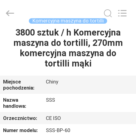
SSS
Food
Machinery
Technology
Co.,
Komercyjna maszyna do tortilli
Ltd.
All
Rights
3800 sztuk / h Komercyjna
DO
Reserved.
maszyna do tortilli, 270mm
DOMU
komercyjna maszyna do
PRODUKTY
tortilli mąki
FILMY
Miejsce
Chiny
pochodzenia:
O
Nazwa
SSS
handlowa:
NAS
Orzecznictwo:
CE ISO
WYCIECZKA
Numer modelu:
SSS-BP-60