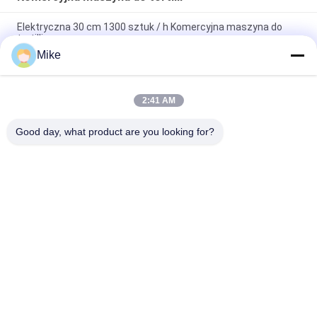
Elektryczna 30 cm 1300 sztuk / h Komercyjna maszyna do
tortilli
Mike
25 cm 3600 sztuk / h Supermarket Handlowa maszyna do
tortilli
2:41 AM
Maszyna do robienia naleśników Scallion Lacha Paratha 3000
szt./H 10000 szt./H
Good day, what product are you looking for?
popularne kategorie
Wszystko
Linia Do Produkcji 
Linia Do 
Tortilli
Przetwarzania 
Owoców
Linia Do Produkcji 
Rybie Sos Chili
Przecierów 
Owocowych
Linia Do 
Linia Do Produkcji 
Przetwarzania Sosu 
Soków Owocowych
Do Dżemu