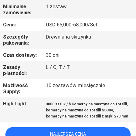
PO
Minimalne
1 zestaw
zamówienie:
FABRYCE
Cena:
USD 65,000-68,000/Set
KONTROLA
Szczegóły
Drewniana skrzynka
JAKOŚCI
pakowania:
Czas dostawy:
30 dni
SKONTAKTUJ
Zasady
L / C, T / T
SIĘ
płatności:
Z
Możliwość
10 zestawów miesięcznie
Supply:
NAMI
High Light:
,
3800 sztuk / h Komercyjna maszyna do tortilli
,
komercyjna maszyna do tortilli SS304
POPROŚ
komercyjna maszyna do tortilli z mąki 270 mm
O
WYCENĘ
NAJLEPSZA CENA