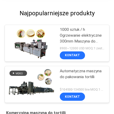
Najpopularniejsze produkty
1000 sztuk / h
Ogrzewanie elektryczne
300mm Maszyna do
produkcji tortilli
8900~12000 USD MOQ:1 zestaw
KONTAKT
Automatyczna maszyna
do pakowania tortilli
$104500-134500 line MOQ:1 zestaw
KONTAKT
Komercyjna maszyna do tortilli