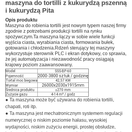
maszyna do tortilli z kukurydzą pszenną
i kukurydzą Pita
Opis produktu
Maszyna do robienia tortilli jest nowym typem naszej firmy
zgodnie z potrzebami produkcji tortilli na rynku
spożywczym.Ta maszyna łączy w sobie wiele funkcji
wyjścia ciasta, wyrabiania ciasta, formowania bułek,
gotowania i chłodzenia.Rdzeń sterujący tej maszyny
wykorzystuje sterownik PLC i ekran dotykowy, co sprawia,
że ​​jej automatyzacja i niezawodność pracy osiągają
krajowy poziom zaawansowany.
Model
SSS-BP-60
2000-3800 sztuk / godzinę
Pojemność
Tortal moc biegowa
42,57 KW
26000x2030x1915mm
Wymiar
Średnica produktu
≤270 mm
Zużycie gazu
4-14 m³ / godz
●
Ta maszyna może być używana do robienia tortilli,
chapati, roti itp.
● Ta maszyna jest mechatronicznym systemem regulacji
numerycznej o niskim poziomie hałasu, wysokiej
wydajności, niskim zużyciu energii, prostej obsłudze,