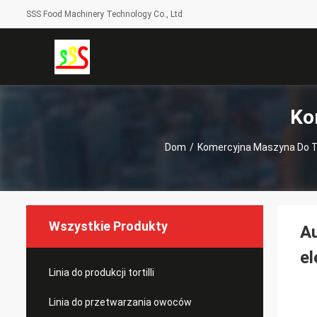
SSS Food Machinery Technology Co., Ltd
Ko
Dom
/
Komercyjna Maszyna Do Tor
Wszystkie Produkty
Au
el
Linia do produkcji tortilli
Linia do przetwarzania owoców