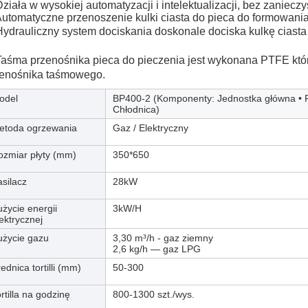
Działa w wysokiej automatyzacji i intelektualizacji, bez zaniecz
Automatyczne przenoszenie kulki ciasta do pieca do formowania
Hydrauliczny system dociskania doskonale dociska kulkę ciasta do
Taśma przenośnika pieca do pieczenia jest wykonana 
PTFE
 któ
enośnika taśmowego. 
odel
BP400-2 (Komponenty: Jednostka główna • Pr
Chłodnica)
etoda ogrzewania
Gaz / Elektryczny
ozmiar płyty (mm)
350*650
silacz
28kW
życie energii
3kW/H
ektrycznej
użycie gazu
3,30 m³/h - gaz ziemny
2,6 kg/h — gaz LPG
ednica tortilli (mm)
50-300
rtilla na godzinę
800-1300 szt./wys.