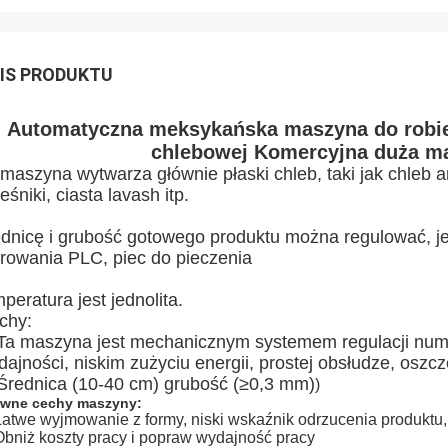
IS PRODUKTU
Automatyczna meksykańska maszyna do robienia
chlebowej Komercyjna duża m
maszyna wytwarza głównie płaski chleb, taki jak chleb arab
eśniki, ciasta lavash itp.
ednicę i grubość gotowego produktu można regulować, jes
erowania PLC, piec do pieczenia
peratura jest jednolita.
chy:
 Ta maszyna jest mechanicznym systemem regulacji numer
ajności, niskim zużyciu energii, prostej obsłudze, oszcz
 Średnica (10-40 cm) grubość (≥0,3 mm)
)
wne cechy maszyny: 
Łatwe wyjmowanie z formy, niski wskaźnik odrzucenia produktu, n
Obniż koszty pracy i popraw wydajność pracy 