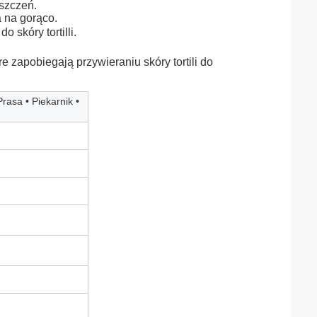
yszczeń. 
 na gorąco. 
 skóry tortilli.
re zapobiegają przywieraniu skóry tortili do 
asa • Piekarnik •