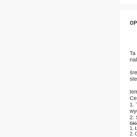
OP
Ta 
nal
śr
st
tem
Ce
1.
wyd
2.
Głó
1. 
2. 