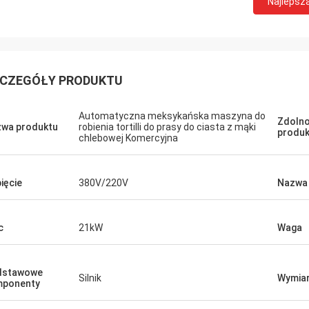
Najlepsz
CZEGÓŁY PRODUKTU
Automatyczna meksykańska maszyna do
Zdoln
wa produktu
robienia tortilli do prasy do ciasta z mąki
produk
chlebowej Komercyjna
ięcie
380V/220V
Nazwa
c
21kW
Waga
dstawowe
Silnik
Wymiar 
mponenty