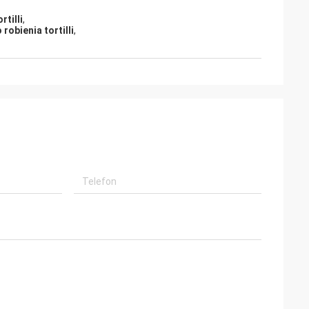
tilli
,
obienia tortilli
,