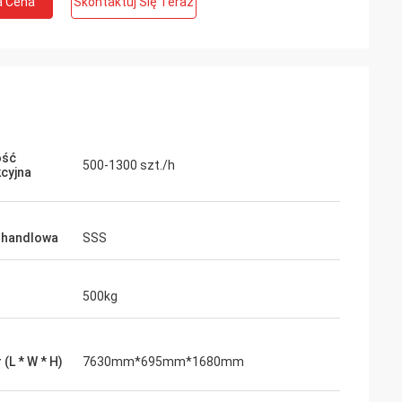
a Cena
Skontaktuj Się Teraz
ość
500-1300 szt./h
cyjna
 handlowa
SSS
500kg
(L * W * H)
7630mm*695mm*1680mm