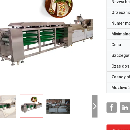
Nazwa ha
Orzeczni
Numer m
Minimaln
Cena
Szczegół
Czas dos
Zasady p
Możliwoś