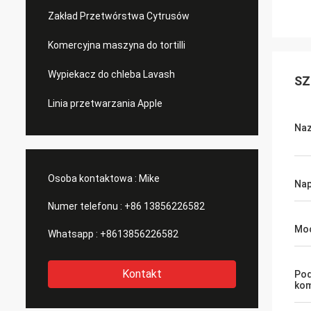
Zakład Przetwórstwa Cytrusów
Komercyjna maszyna do tortilli
Wypiekacz do chleba Lavash
SZ
Linia przetwarzania Apple
Naz
Osoba kontaktowa :
Mike
Nap
Numer telefonu :
+86 13856226582
Mo
Whatsapp :
+8613856226582
Kontakt
Po
ko