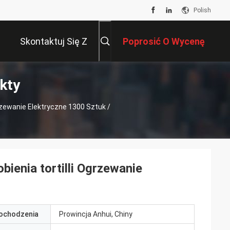
Polish
Skontaktuj Się Z
Poprosić O Wycenę
kty
Nami
zewanie Elektryczne 1300 Sztuk /
enia tortilli Ogrzewanie
pochodzenia
Prowincja Anhui, Chiny