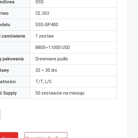
ndlowa
SSS
ctwo
CE ,ISO
odelu
SSS-BP400
e zamówienie
1 zestaw
8800~11000 USD
y pakowania
Drewniane pudło
tawy
25 ~ 30 dni
łatności
T/T, L/C
ć Supply
50 zestawów na miesiąc