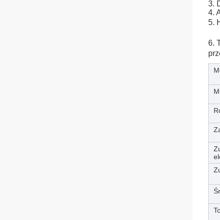
3. 
4. 
5. 
6. 
prz
​M
M
R
Za
Zu
el
Z
Śr
To