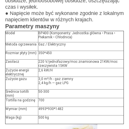
obsłudze, jednoosobowej obsłudze, oszczędzając
czas i wysiłek.
● Napięcie może być wykonane zgodnie z lokalnym
napięciem klientów w różnych krajach.
Parametry maszyny
Model
BP400 (Komponenty: Jednostka główna • Prasa •
Piekarnik • Chłodnica)
Metoda ogrzewania
Gaz / Elektryczny
Rozmiar płyty (mm)
350*450
Zasilacz
220 V/jednofazowy/moc znamionowa 21KW/moc
rzeczywista 15KW
Zużycie energii
2,6 kW/H
elektrycznej
Zużycie gazu
3,0 m³/h - gaz ziemny
2,4 kg/h — gaz LPG
Średnica tortilli
50-300
(mm)
Tortilla na godzinę
700
Wymiar (mm)
4993*930*1482
Waga (kg)
500 kg