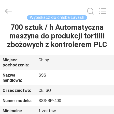
SSS
Food
Machinery
Technology
Co.,
Wypiekacz do chleba Lavash
Ltd.
All
Rights
700 sztuk / h Automatyczna
DO
Reserved.
maszyna do produkcji tortilli
DOMU
zbożowych z kontrolerem PLC
PRODUKTY
Miejsce
Chiny
pochodzenia:
FILMY
Nazwa
SSS
handlowa:
O
Orzecznictwo:
CE ISO
NAS
Numer modelu:
SSS-BP-400
WYCIECZKA
Minimalne
1 zestaw