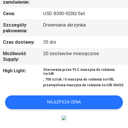
zamówienie:
PO
FABRYCE
Cena:
USD 8300-9200/Set
Szczegóły
Drewniana skrzynka
KONTROLA
pakowania:
JAKOŚCI
Czas dostawy:
35 dni
Możliwość
20 zestawów miesięcznie
SKONTAKTUJ
Supply:
SIĘ
High Light:
Sterowana przez PLC maszyna do robienia
tortilli
Z
,
,
700 sztuk / h maszyna do robienia tortilli
przemysłowa maszyna do robienia tortilli 304SS
NAMI
NAJLEPSZA CENA
POPROŚ
O
WYCENĘ