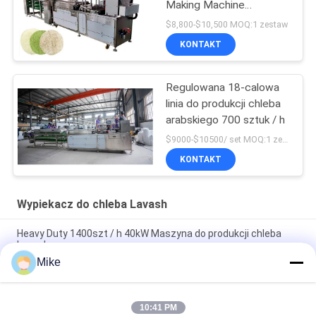
Making Machine
Maszyna do robienia
$8,800-$10,500 MOQ:1 zestaw
tortilli
KONTAKT
Regulowana 18-calowa
linia do produkcji chleba
arabskiego 700 sztuk / h
$9000-$10500/ set MOQ:1 zestaw
KONTAKT
Wypiekacz do chleba Lavash
Heavy Duty 1400szt / h 40kW Maszyna do produkcji chleba
Lavash
Mike
Przemysłowa maszyna do produkcji tortilli Linia produkcyjna
Roti Chapati
10:41 PM
3600 szt./godz. Automatyczny sprzęt do produkcji Chapati z