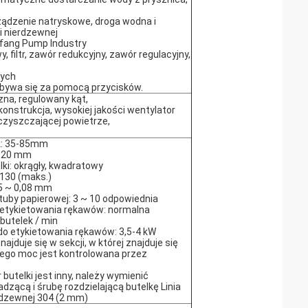
.
ządzenie natryskowe, droga wodna i
i nierdzewnej
fang Pump Industry
, filtr, zawór redukcyjny, zawór regulacyjny,
wych
ywa się za pomocą przycisków.
na, regulowany kąt,
onstrukcja, wysokiej jakości wentylator
oczyszczającej powietrze,
ek: 35-85mm
-320 mm
ki: okrągły, kwadratowy
 130 (maks.)
35 ~ 0,08 mm
uby papierowej: 3 ~ 10 odpowiednia
etykietowania rękawów: normalna
butelek / min
o etykietowania rękawów: 3,5-4 kW
jduje się w sekcji, w której znajduje się
 jego moc jest kontrolowana przez
 butelki jest inny, należy wymienić
zącą i śrubę rozdzielającą butelkę Linia
erdzewnej 304 (2 mm)