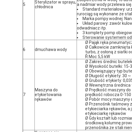
Sterylizator w sprayu,
5
a nadmiar wody przelewa się
chłodnica
Standard materiałowy: ur
rurociąg są wykonane ze stal
Marka pompy wodnej: Nan
Układ parowy: zawór kulowy
odwadniacz itp.
3 komplety pomp obiego
Sterowanie systemem odb
Ø Pająk ręka pneumatycz
Ø Całkowicie zamknięta k
6
dmuchawa wody
turbo, z osłoną z siatki 
Ř Moc 5,5 kW
Ø Zakres średnic butel
Ø Wysokość butelki: 15
Ø Obowiązujący typ butel
Ø Długość etykiety: 30 ~
Ø Grubość etykiety: 0,0
Ø Wewnętrzna średnica t
Maszyna do
Ø Prędkość maszyny do 
7
etykietowania
prędkość robocza 0-150 
rękawów
Ø Pobór mocy maszyny d
Ø Przenośnik taśmowy zna
etykieciarka rękawów, a
etykieciarkę rękawów
Ø Gdy kształt lub rozmiar
środkową kolumnę prowad
przenośnika ze stali ni