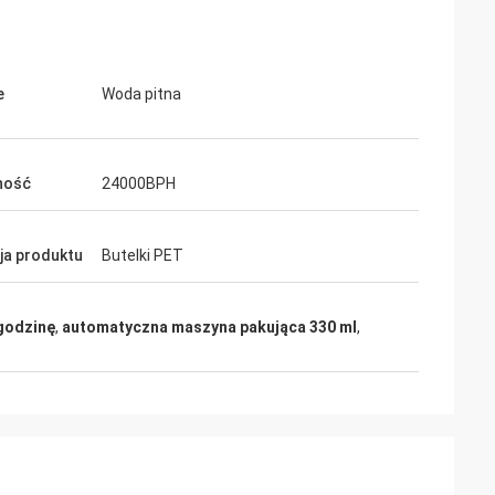
e
Woda pitna
ność
24000BPH
cja produktu
Butelki PET
godzinę
,
automatyczna maszyna pakująca 330 ml
,