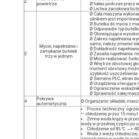
2
powietrza
Ø hałas podczas pracy w
Ø Listwa zaciskowa butel
Ø Cała maszyna wykonana
silnikiem jest importowa
Ø Butelka do mycia z 
Ø Odpowiedni typ butelk
Ø Obowiązująca wysokoś
Ø Zakres napełniania wyno
samo, należy zmienić lok
Mycie, napełnianie i
Ø Dokładność napełnian
zamykanie butelek
3
Ø Zasada napełniania: m
trzy w jednym
Ø Może realizować funkc
Ø Wnętrze obrotowej gł
moment obrotowy można 
szybkość uszczelnienia.
Ø Siemens PLC, ekran d
Ø Urządzenia sterujące n
Ø Ograniczenie wskaźni
Ø Sprawność całej masz
Pokrywa
4
Ø Organizator okładek, masz
automatyczna
Proces techniczny: ogrze
— chłodzenie przez 15 minut
Zimna woda krąży w przedn
wody w przedniej części po u
Chłodzenie od 85 ℃ →> 40 
Woda z wieży chłodniczej 
zaopatrzenia w wodę to aut