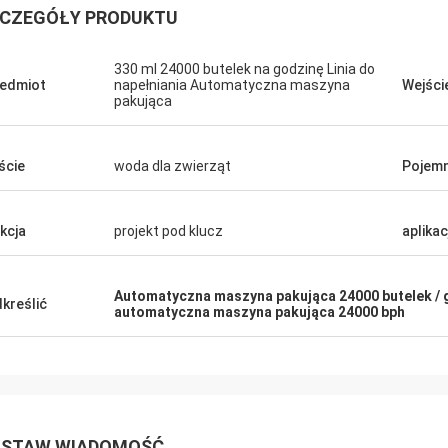
CZEGÓŁY PRODUKTU
330 ml 24000 butelek na godzinę Linia do
edmiot
napełniania Automatyczna maszyna
Wejści
pakująca
ście
woda dla zwierząt
Pojem
kcja
projekt pod klucz
aplika
Automatyczna maszyna pakująca 24000 butelek / 
kreślić
automatyczna maszyna pakująca 24000 bph
STAW WIADOMOŚĆ