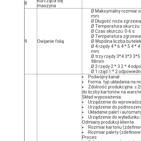
Kurcząca się
8
maszyna
Ø Maksymalny rozmiar op
mm
Ø Długość noża zgrzewa
Ø Temperatura skurczu:
Ø Czas skurczu: 0-6 s
Ø Temperatura zgrzewani
9
Owijanie folią
Ø Wspólna liczba butele
Ø 4 rzędy 4 * 6 4 * 5 4 *
mm
Ø trzy rzędy 3*4 3*3 3*5
98mm
Ø 2 rzędy 2 * 3 2 * 4 od
Ø 1 rząd 1 * 2 odpowiedn
Podwójny kanał
Forma: typ układania na n
Zdolność produkcyjna: ≥ 2
do liczby kartonów na warst
Skład wyposażenia:
Urządzenie do wprowadzan
Urządzenie do podnoszenia
Układanie palet i automat
Urządzenie do wyładunku 
Odmiany produkcji klienta
Rozmiar kartonu (zdefinio
Rozmiar palety (zdefiniow
Proces: