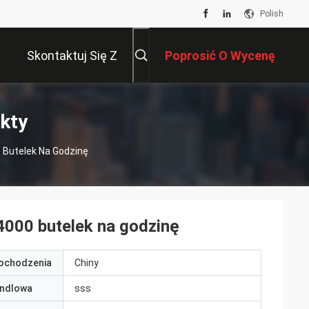
Polish
Skontaktuj Się Z
Poprosić O Wycenę
Nami
kty
Butelek Na Godzinę
000 butelek na godzinę
pochodzenia
Chiny
ndlowa
sss