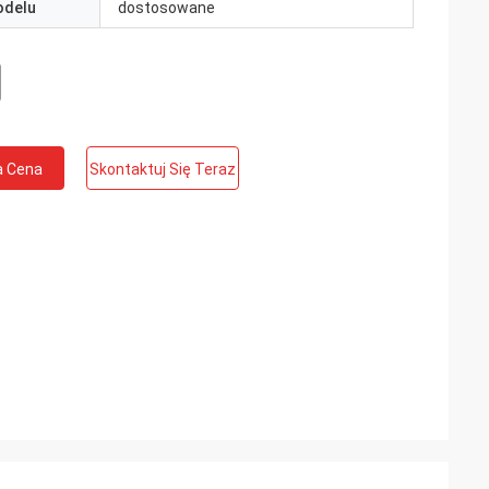
odelu
dostosowane
a Cena
Skontaktuj Się Teraz