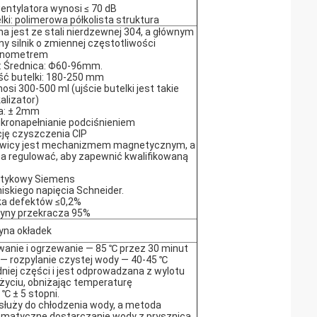
entylatora wynosi ≤ 70 dB
ki: polimerowa półkolista struktura
 jest ze stali nierdzewnej 304, a głównym
ny silnik o zmiennej częstotliwości
manometrem
i: Średnica: Φ60-96mm.
ć butelki: 180-250 mm
si 300-500 ml (ujście butelki jest takie
alizator)
ia: ± 2mm
ikronapełnianie podciśnieniem
ję czyszczenia CIP
owicy jest mechanizmem magnetycznym, a
regulować, aby zapewnić kwalifikowaną
otykowy Siemens
iskiego napięcia Schneider.
ka defektów ≤0,2%
yny przekracza 95%
yna okładek
wanie i ogrzewanie — 85 ℃ przez 30 minut
 — rozpylanie czystej wody — 40-45 ℃
iej części i jest odprowadzana z wylotu
życiu, obniżając temperaturę
℃ ± 5 stopni.
służy do chłodzenia wody, a metoda
omatyczne dostarczanie wody z prysznica,