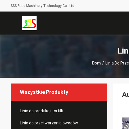
SSS Food Machinery Technology Co., Ltd
Li
Dom
/
Linia Do Pr
Wszystkie Produkty
Au
Linia do produkcji tortilli
Linia do przetwarzania owoców