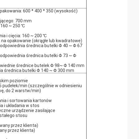
akowania: 600 * 400 * 350 (wysokość)
jącego: 700 mm
 160 ~ 250 ℃
a i cięcia: 160 ~ 200 ℃
k na opakowanie (okrągłe lub kwadratowe)
 4 odpowiednia średnica butelki Φ 40 ~ Φ 67
 odpowiednia średnica butelki Φ 73 ~ Φ
powiednie średnice butelek Φ 98~ Φ 140 mm
ia średnica butelki Φ 140 ~ Φ 300 mm
iskim poziomie
5 pudełek/min (szczególnie w odniesieniu
wę, do 2 warstw/min)
ia i sortowania kartonów
 i układania w stos
yczne urządzenie zasilające
stałego stosu
wany przez klienta)
any przez klienta)