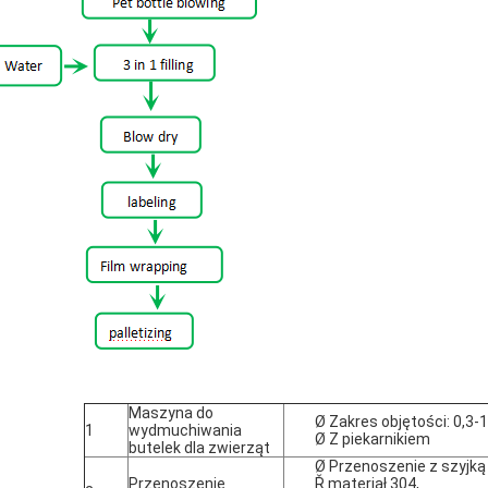
Maszyna do
Ø Zakres objętości: 0,3-1,
1
wydmuchiwania
Ø Z piekarnikiem
butelek dla zwierząt
Ø Przenoszenie z szyjką
Przenoszenie
Ř materiał 304,