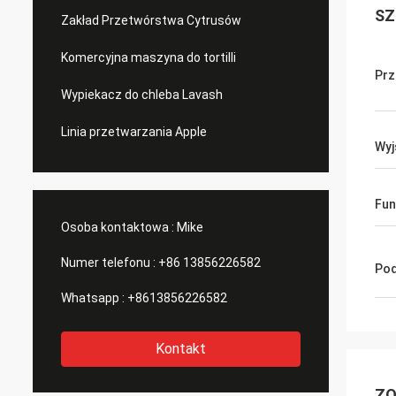
SZ
Zakład Przetwórstwa Cytrusów
Komercyjna maszyna do tortilli
Prz
Wypiekacz do chleba Lavash
Linia przetwarzania Apple
Wyj
Fun
Osoba kontaktowa :
Mike
Numer telefonu :
+86 13856226582
Pod
Whatsapp :
+8613856226582
Kontakt
ZO