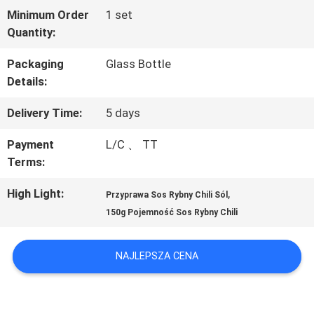
Minimum Order
1 set
WYCIECZKA
Quantity:
PO
Packaging
Glass Bottle
Details:
FABRYCE
Delivery Time:
5 days
KONTROLA
Payment
L/C 、 TT
Terms:
JAKOŚCI
High Light:
,
Przyprawa Sos Rybny Chili Sól
150g Pojemność Sos Rybny Chili
SKONTAKTUJ
SIĘ
NAJLEPSZA CENA
Z
NAMI