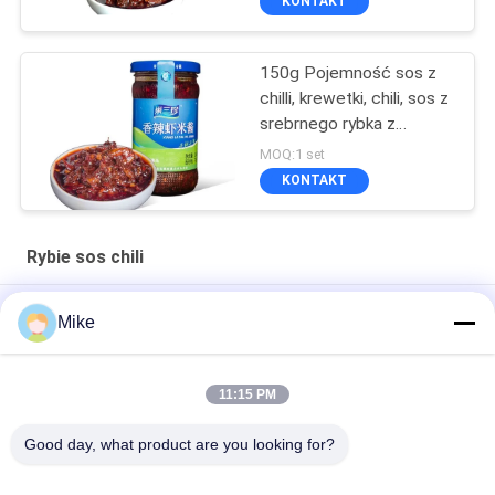
KONTAKT
150g Pojemność sos z
chilli, krewetki, chili, sos z
srebrnego rybka z
międzynarodowymi
MOQ:1 set
certyfikatami
KONTAKT
Rybie sos chili
150g Pojemność Przyprawa Sos Rybny Chili Sól IS 09001
Mike
ISO14001 15045001
240 g Pojemność Przyprawa Sos rybny BAP HACCP BRC IFS
11:15 PM
Przyprawa rybna sos chili z opakowaniem szklanym o
Good day, what product are you looking for?
pojemności 240 g