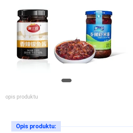
POPROŚ
O
WYCENĘ
SITEMAP
PRIVACY
opis produktu
POLICY
Opis produktu: