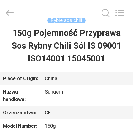
SSS
Food
Machinery
Technology
Rybie sos chili
Co.,
Ltd.
150g Pojemność Przyprawa
DO
All
Rights
Reserved.
Sos Rybny Chili Sól IS 09001
DOMU
ISO14001 15045001
PRODUKTY
Place of Origin:
China
FILMY
Nazwa
Sungem
handlowa:
O
Orzecznictwo:
CE
NAS
Model Number:
150g