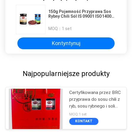
150g Pojemność Przyprawa Sos
Rybny Chili Sól IS 09001 ISO14001
15045001
MOQ：
1 set
Kontyntynuj
Najpopularniejsze produkty
Certyfikowana przez BRC
przyprawa do sosu chili z
ryb, sosu rybnego i soli
chili
MOQ:1 set
KONTAKT