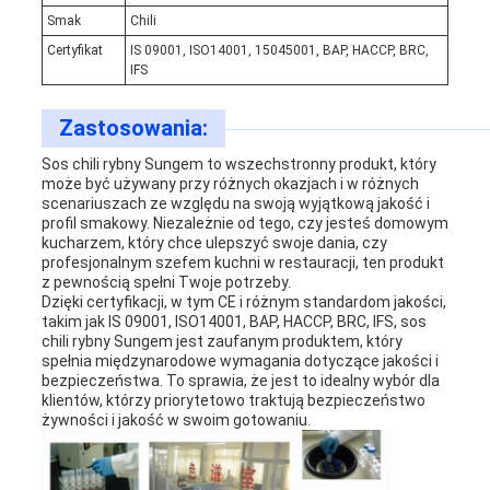
Smak
Chili
Certyfikat
IS 09001, ISO14001, 15045001, BAP, HACCP, BRC,
IFS
Zastosowania:
Sos chili rybny Sungem to wszechstronny produkt, który
może być używany przy różnych okazjach i w różnych
scenariuszach ze względu na swoją wyjątkową jakość i
profil smakowy. Niezależnie od tego, czy jesteś domowym
kucharzem, który chce ulepszyć swoje dania, czy
profesjonalnym szefem kuchni w restauracji, ten produkt
z pewnością spełni Twoje potrzeby.
Dzięki certyfikacji, w tym CE i różnym standardom jakości,
takim jak IS 09001, ISO14001, BAP, HACCP, BRC, IFS, sos
chili rybny Sungem jest zaufanym produktem, który
spełnia międzynarodowe wymagania dotyczące jakości i
bezpieczeństwa. To sprawia, że jest to idealny wybór dla
klientów, którzy priorytetowo traktują bezpieczeństwo
żywności i jakość w swoim gotowaniu.