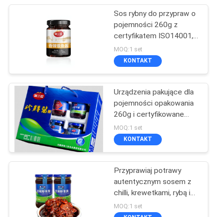
Sos rybny do przypraw o
pojemności 260g z
certyfikatem ISO14001,
sos rybny z chili
MOQ:1 set
KONTAKT
Urządzenia pakujące dla
pojemności opakowania
260g i certyfikowane
zgodnie z IS 09001
MOQ:1 set
KONTAKT
Przyprawiaj potrawy
autentycznym sosem z
chilli, krewetkami, rybą i
chilli
MOQ:1 set