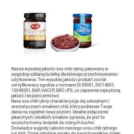
Nasza wysokiej jakości sos chili rybny, pakowany w
wygodną szklaną butelkę dla łatwego przechowywania i
użytkowania. Ten wysokiej jakości produkt został
certyfikowany zgodnie z normami IS 09001, ISO14001,
15045001, BAP, HACCP, BRC i IFS, co zapewnia najwyższą
jakość i bezpieczeństwo.
Nasz sos chili rybny charakteryzuje się odważnym i
aromatycznym smakiem chili, który podniesie Twoje
dania na zupełnie nowy poziom. Idealne połączenie
pikantnych i słodkich smaków sprawia, że jest to
wszechstronny dodatek do różnych kuchni.
Doświadcz wygody i jakości naszego sosu chili rybnego
już dziś. Dodaj odrobinę smaku do swoich posiłków dzięki