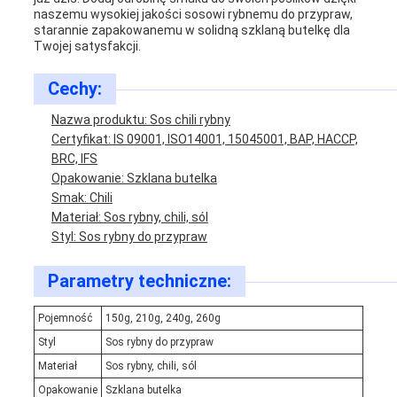
naszemu wysokiej jakości sosowi rybnemu do przypraw,
starannie zapakowanemu w solidną szklaną butelkę dla
Twojej satysfakcji.
Cechy:
Nazwa produktu: Sos chili rybny
Certyfikat: IS 09001, ISO14001, 15045001, BAP, HACCP,
BRC, IFS
Opakowanie: Szklana butelka
Smak: Chili
Materiał: Sos rybny, chili, sól
Styl: Sos rybny do przypraw
Parametry techniczne:
Pojemność
150g, 210g, 240g, 260g
Styl
Sos rybny do przypraw
Materiał
Sos rybny, chili, sól
Opakowanie
Szklana butelka