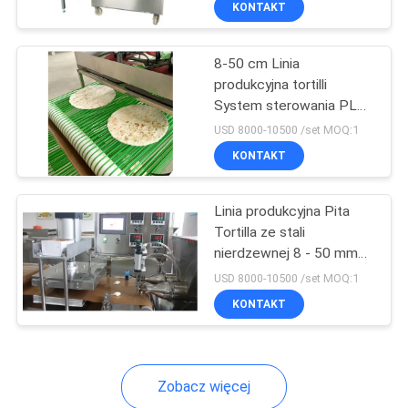
KONTAKT
34
linia do
8-50 cm Linia
przetwarzania
produkcyjna tortilli
System sterowania PLC
mango
Maszyna do produkcji
USD 8000-10500 /set MOQ:1
tortilli
KONTAKT
26
Linia produkcyjna Pita
Tortilla ze stali
Zakład
nierdzewnej 8 - 50 mm
Rolka Napięcie 220 V /
Przetwórstwa
USD 8000-10500 /set MOQ:1
380 V
KONTAKT
Cytrusów
Zobacz więcej
118