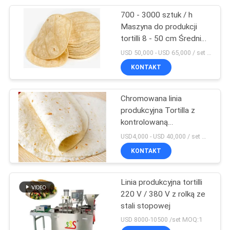
700 - 3000 sztuk / h
11
Maszyna do produkcji
Maszyna do
tortilli 8 - 50 cm Średnica
rolki ze stali stopowej
USD 50,000 - USD 65,000 / set MOQ:1
sterylizacji UHT
KONTAKT
Chromowana linia
produkcyjna Tortilla z
kontrolowaną
25
temperaturą PLC Tortilla
USD4,000 - USD 40,000 / set MOQ:1
Linia do
Roller Machine
KONTAKT
przetwarzania
Linia produkcyjna tortilli
koncentratu
220 V / 380 V z rolką ze
stali stopowej
pomidorowego
USD 8000-10500 /set MOQ:1