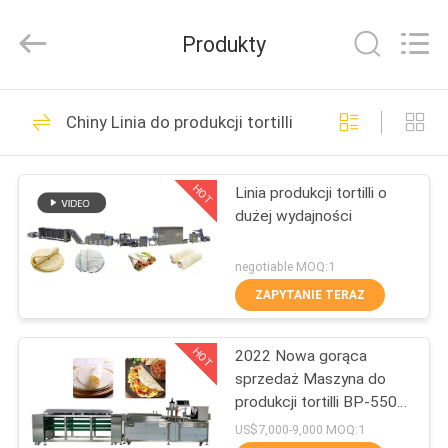
SSS
Food
Machinery
Produkty
Technology
Co.,
Ltd.
All
Rights
DO
436
Reserved.
Chiny Linia do produkcji tortilli
DOMU
Linia do produkcji
tortilli
HOT
Linia produkcji tortilli o
PRODUKTY
dużej wydajności
FILMY
negotiable MOQ:1
ZAPYTANIE TERAZ
82
O
Linia do
HOT
2022 Nowa gorąca
NAS
sprzedaż Maszyna do
przetwarzania
produkcji tortilli BP-550
WYCIECZKA
Linia do produkcji tortilli
US$7,000-9,000 MOQ:1
owoców