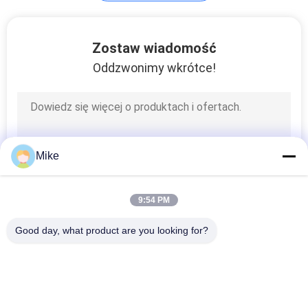
Komercyjna
Zostaw wiadomość
maszyna do tortilli
Oddzwonimy wkrótce!
96
Mike
Wypiekacz do
chleba Lavash
9:54 PM
Good day, what product are you looking for?
popularne kategorie
Wszystko
28
Linia Do Produkcji 
Linia Do 