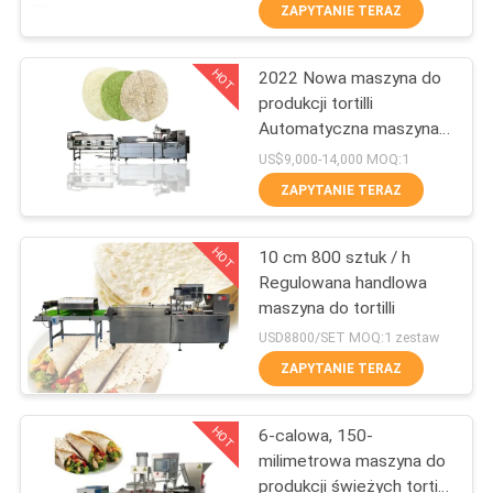
PO
ZAPYTANIE TERAZ
FABRYCE
HOT
2022 Nowa maszyna do
27
produkcji tortilli
KONTROLA
Automatyczna maszyna
Linia do produkcji
JAKOŚCI
do produkcji tortilli BP-
US$9,000-14,000 MOQ:1
przecierów
650
ZAPYTANIE TERAZ
owocowych
SKONTAKTUJ
HOT
10 cm 800 sztuk / h
SIĘ
Regulowana handlowa
Z
maszyna do tortilli
13
NAMI
USD8800/SET MOQ:1 zestaw
ZAPYTANIE TERAZ
Rybie sos chili
POPROŚ
HOT
6-calowa, 150-
O
milimetrowa maszyna do
WYCENĘ
produkcji świeżych tortilli