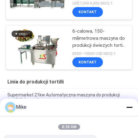
Linia do produkcji tortilli
US$7,000-9,000 MOQ:1
KONTAKT
6-calowa, 150-
milimetrowa maszyna do
produkcji świeżych tortilli
w pełni
8000~10800 USD MOQ:1
zautomatyzowana
KONTAKT
Linia do produkcji tortilli
Supermarket 21kw Automatyczna maszyna do produkcji
tortilli Kolor srebrny
Mike
10 - 45 cm średnicy Nowa linia do produkcji tortilli w pełni
automatyczna
8:39 AM
Nowa automatyczna maszyna do robienia chleba Roti Corn
Tortilla Pita