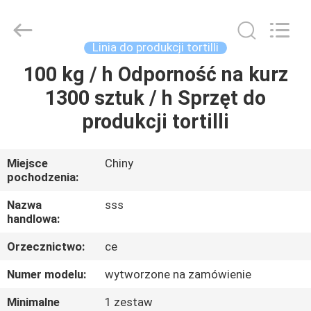
SSS
Food
Machinery
Technology
Co.,
Linia do produkcji tortilli
Ltd.
All
Rights
100 kg / h Odporność na kurz
DO
Reserved.
1300 sztuk / h Sprzęt do
DOMU
produkcji tortilli
PRODUKTY
Miejsce
Chiny
pochodzenia:
FILMY
Nazwa
sss
handlowa:
O
Orzecznictwo:
ce
NAS
Numer modelu:
wytworzone na zamówienie
WYCIECZKA
Minimalne
1 zestaw