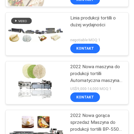
Linia produkcji tortilli o
dużej wydajności
negotiable MOQ:1
KONTAKT
2022 Nowa maszyna do
produkcji tortilli
Automatyczna maszyna
do produkcji tortilli BP-
US$9,000-14,000 MOQ:1
650
KONTAKT
2022 Nowa gorąca
sprzedaż Maszyna do
produkcji tortilli BP-550