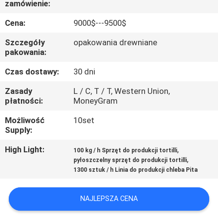
zamówienie:
PO
FABRYCE
Cena:
9000$---9500$
Szczegóły
opakowania drewniane
KONTROLA
pakowania:
JAKOŚCI
Czas dostawy:
30 dni
Zasady
L / C, T / T, Western Union,
SKONTAKTUJ
płatności:
MoneyGram
SIĘ
Możliwość
10set
Supply:
Z
NAMI
High Light:
,
100 kg / h Sprzęt do produkcji tortilli
,
pyłoszczelny sprzęt do produkcji tortilli
1300 sztuk / h Linia do produkcji chleba Pita
POPROŚ
O
NAJLEPSZA CENA
WYCENĘ