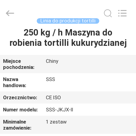
SSS
Food
Machinery
Technology
Co.,
Linia do produkcji tortilli
Ltd.
All
Rights
250 kg / h Maszyna do
DO
Reserved.
robienia tortilli kukurydzianej
DOMU
PRODUKTY
Miejsce
Chiny
pochodzenia:
FILMY
Nazwa
SSS
handlowa:
Orzecznictwo:
CE ISO
O
NAS
Numer modelu:
SSS-JKJX-II
Minimalne
1 zestaw
zamówienie:
WYCIECZKA