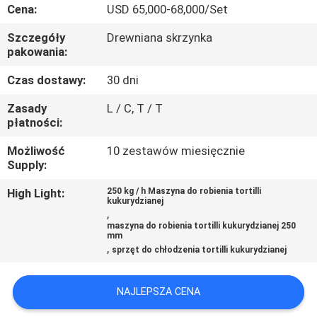
PO
Cena:
USD 65,000-68,000/Set
FABRYCE
Szczegóły
Drewniana skrzynka
pakowania:
KONTROLA
Czas dostawy:
30 dni
JAKOŚCI
Zasady
L / C, T / T
płatności:
SKONTAKTUJ
Możliwość
10 zestawów miesięcznie
Supply:
SIĘ
Z
High Light:
250 kg / h Maszyna do robienia tortilli
kukurydzianej
,
NAMI
maszyna do robienia tortilli kukurydzianej 250
mm
,
sprzęt do chłodzenia tortilli kukurydzianej
POPROŚ
O
NAJLEPSZA CENA
WYCENĘ