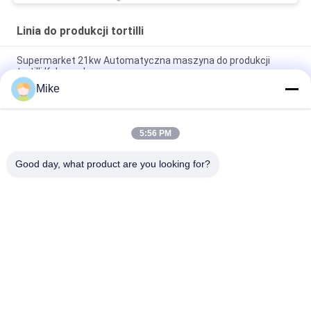
Linia do produkcji tortilli
Supermarket 21kw Automatyczna maszyna do produkcji
tortilli Kolor srebrny
Mike
10 - 45 cm średnicy Nowa linia do produkcji tortilli w pełni
automatyczna
5:56 PM
Nowa automatyczna maszyna do robienia chleba Roti Corn
Tortilla Pita
Good day, what product are you looking for?
popularne kategorie
Wszystko
Linia Do Produkcji 
Linia Do 
Tortilli
Przetwarzania 
Owoców
Linia Do Produkcji 
Rybie Sos Chili
Przecierów 
Owocowych