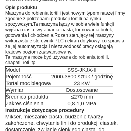
Opis produktu
Maszyna do robienia tortilli jest nowym typem naszej firmy
zgodnie z potrzebami produkcji tortilli na rynku
spożywczym.Ta maszyna łączy w sobie wiele funkcji
wyjścia ciasta, wyrabiania ciasta, formowania bułek,
gotowania i chłodzenia.Rdzeń sterujący tej maszyny
wykorzystuje sterownik PLC i ekran dotykowy, co sprawia,
że ​​jej automatyzacja i niezawodność pracy osiągają
krajowy poziom zaawansowany.
Ta maszyna może być używana do robienia tortilli,
chapati, roti itp.
Model
SSS-JKJX-II
Pojemność
2000-3800 sztuk / godzinę
Tortal moc biegowa
23 KW
Wymiar
Dostosowane
Średnica produktu
≤270 mm
Zakres ciśnienia
0,8-1,0 MPa
Instrukcje dotyczące procedury
Mikser, mieszanie ciasta, budzenie twarzy
zakończone, chwytanie linii do produkcji ciastek,
dostarczanie, zwijanie cienkiego ciasta, do