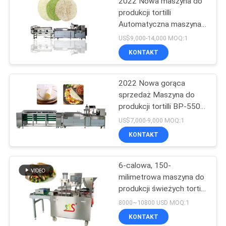
2022 Nowa maszyna do
produkcji tortilli
Automatyczna maszyna
do produkcji tortilli BP-
US$9,000-14,000 MOQ:1
650
KONTAKT
2022 Nowa gorąca
sprzedaż Maszyna do
produkcji tortilli BP-550
Linia do produkcji tortilli
US$7,000-9,000 MOQ:1
KONTAKT
6-calowa, 150-
milimetrowa maszyna do
produkcji świeżych tortilli
w pełni
8000~10800 USD MOQ:1
zautomatyzowana
KONTAKT