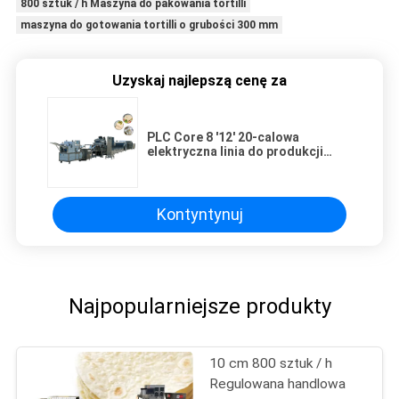
800 sztuk / h Maszyna do pakowania tortilli
maszyna do gotowania tortilli o grubości 300 mm
Uzyskaj najlepszą cenę za
PLC Core 8 '12' 20-calowa
elektryczna linia do produkcji
tortilli kukurydzianej
Kontyntynuj
Najpopularniejsze produkty
10 cm 800 sztuk / h
Regulowana handlowa