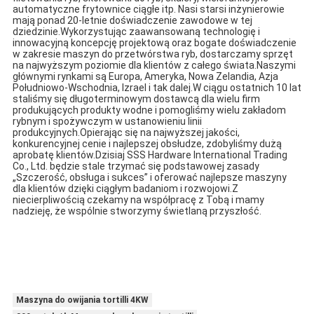
automatyczne frytownice ciągłe itp. Nasi starsi inżynierowie 
mają ponad 20-letnie doświadczenie zawodowe w tej 
dziedzinie.Wykorzystując zaawansowaną technologię i 
innowacyjną koncepcję projektową oraz bogate doświadczenie 
w zakresie maszyn do przetwórstwa ryb, dostarczamy sprzęt 
na najwyższym poziomie dla klientów z całego świata.Naszymi 
głównymi rynkami są Europa, Ameryka, Nowa Zelandia, Azja 
Południowo-Wschodnia, Izrael i tak dalej.W ciągu ostatnich 10 lat 
staliśmy się długoterminowym dostawcą dla wielu firm 
produkujących produkty wodne i pomogliśmy wielu zakładom 
rybnym i spożywczym w ustanowieniu linii 
produkcyjnych.Opierając się na najwyższej jakości, 
konkurencyjnej cenie i najlepszej obsłudze, zdobyliśmy dużą 
aprobatę klientów.Dzisiaj SSS Hardware International Trading 
Co., Ltd. będzie stale trzymać się podstawowej zasady 
„Szczerość, obsługa i sukces” i oferować najlepsze maszyny 
dla klientów dzięki ciągłym badaniom i rozwojowi.Z 
niecierpliwością czekamy na współpracę z Tobą i mamy 
nadzieję, że wspólnie stworzymy świetlaną przyszłość.
Maszyna do owijania tortilli 4KW