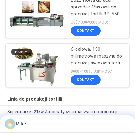
2022 Nowa gorąca
sprzedaż Maszyna do
produkcji tortilli BP-550
Linia do produkcji tortilli
US$7,000-9,000 MOQ:1
KONTAKT
6-calowa, 150-
milimetrowa maszyna do
produkcji świeżych tortilli
w pełni
8000~10800 USD MOQ:1
zautomatyzowana
KONTAKT
Linia do produkcji tortilli
Supermarket 21kw Automatyczna maszyna do produkcji
tortilli Kolor srebrny
Mike
10 - 45 cm średnicy Nowa linia do produkcji tortilli w pełni
automatyczna