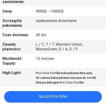
zamówienie:
PO
FABRYCE
Cena:
9000$---10000$
Szczegóły
opakowania drewniane
KONTROLA
pakowania:
JAKOŚCI
Czas dostawy:
45 dni
Zasady
L / C, T / T, Western Union,
SKONTAKTUJ
płatności:
MoneyGram, D / A, D / P
SIĘ
Możliwość
15 zestaw
Supply:
Z
NAMI
High Light:
,
PLC Core Tortilla kukurydziana Maszyna
,
20-calowa kukurydziana maszyna do tortilli
linia produkcyjna PLC Core Tortilla
POPROŚ
O
NAJLEPSZA CENA
WYCENĘ