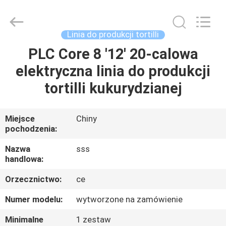
SSS
Food
Machinery
Technology
Co.,
Linia do produkcji tortilli
Ltd.
All
Rights
PLC Core 8 '12' 20-calowa
DO
Reserved.
elektryczna linia do produkcji
DOMU
tortilli kukurydzianej
PRODUKTY
Miejsce
Chiny
pochodzenia:
FILMY
Nazwa
sss
handlowa:
O
Orzecznictwo:
ce
NAS
Numer modelu:
wytworzone na zamówienie
WYCIECZKA
Minimalne
1 zestaw