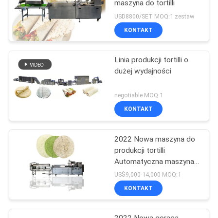
maszyna do tortilli
USD8800/SET MOQ:1 zestaw
KONTAKT
Linia produkcji tortilli o
dużej wydajności
negotiable MOQ:1
KONTAKT
2022 Nowa maszyna do
produkcji tortilli
Automatyczna maszyna
do produkcji tortilli BP-
US$9,000-14,000 MOQ:1
650
KONTAKT